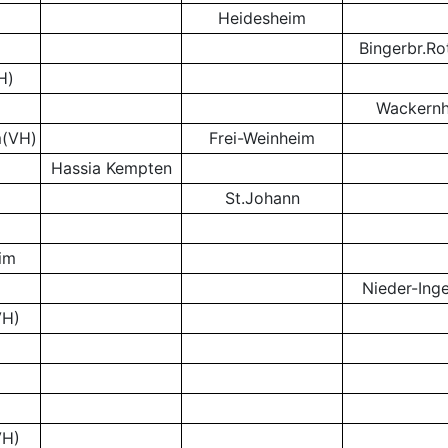
Heidesheim
Bingerbr.Ro
H)
Wackern
m(VH)
Frei-Weinheim
Hassia Kempten
St.Johann
im
Nieder-Ing
VH)
VH)