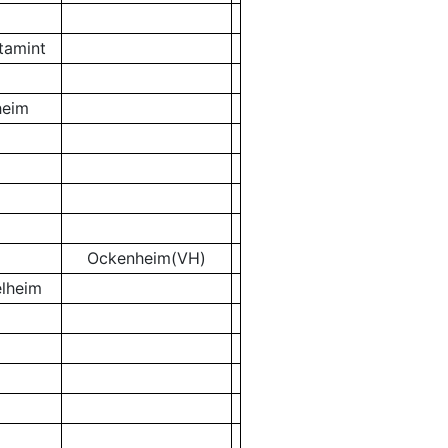
tamint
heim
Ockenheim(VH)
elheim