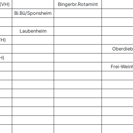
(VH)
Bingerbr.Rotamint
Bi.Bü/Sponsheim
Laubenheim
VH)
Oberdie
H)
Frei-Wein