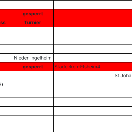
gesperrt
uss
Turnier
Nieder-Ingelheim
gesperrt
Stadecken-Elsheim4
St.Joha
H)