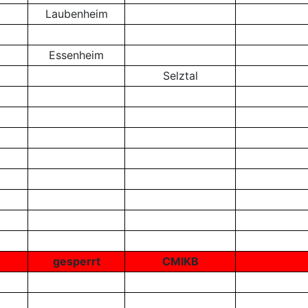
Laubenheim
Essenheim
Selztal
gesperrt
CMIKB