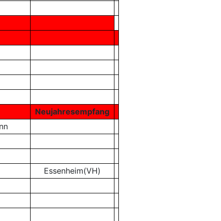
Neujahresempfang
nn
Essenheim(VH)