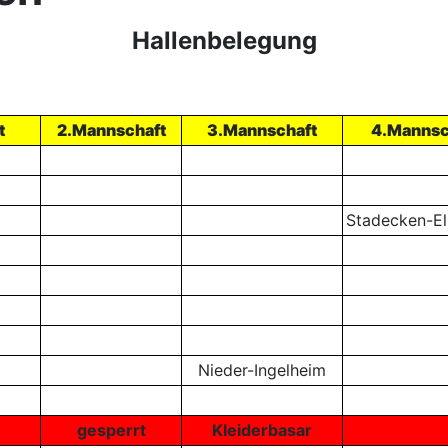
Hallenbelegung
t
2.Mannschaft
3.Mannschaft
4.Mannsc
Stadecken-El
Nieder-Ingelheim
gesperrt
Kleiderbasar