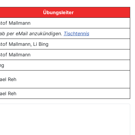
Übungsleiter
stof Mallmann
rab per eMail anzukündigen.
Tischtennis
stof Mallmann, Li Bing
stof Mallmann
ng
ael Reh
ael Reh