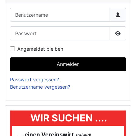
Benutzername
Passwort
Passwor
Angemeldet bleiben
Anmelden
Passwort vergessen?
Benutzername vergessen?
WIR SUCHEN ....
... einen Vereinswirt
(m/w/d)